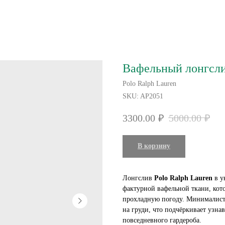
Вафельный лонгслив
Polo Ralph Lauren
SKU:
AP2051
3300.00
₽
5000.00
₽
В корзину
Лонгслив
Polo Ralph Lauren
в у
фактурной вафельной ткани, кото
прохладную погоду. Минималис
на груди, что подчёркивает узна
повседневного гардероба.