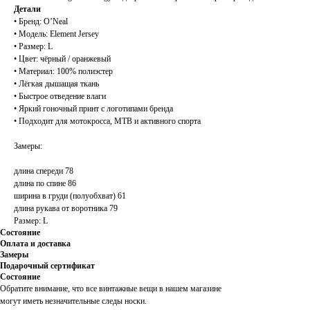
Детали
• Бренд: O’Neal
• Модель: Element Jersey
• Размер: L
• Цвет: чёрный / оранжевый
• Материал: 100% полиэстер
• Лёгкая дышащая ткань
• Быстрое отведение влаги
• Яркий гоночный принт с логотипами бренда
• Подходит для мотокросса, MTB и активного спорта
Замеры:
длина спереди 78
длина по спине 86
ширина в груди (полуобхват) 61
длина рукава от воротника 79
Размер: L
Состояние
Оплата и доставка
Замеры
Подарочный сертификат
Состояние
Обратите внимание, что все винтажные вещи в нашем магазине
могут иметь незначительные следы носки.