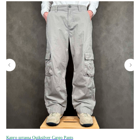
Карго штаны Quiksilver Cargo Pants
Шт