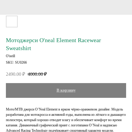
Мотоджерси O'neal Element Racewear
Sweatshirt
O'neill
SKU:
SU0266
2490.00
₽
4000.00
₽
В корзину
Мото/MTB джерси O’Neal Element в ярком чёрно-оранжевом дизайне. Модель
разработана для мотокросса и активной езды, выполнена из лёгкого и дышащего
полиэстера, который хорошо отводит влагу и обеспечивает комфорт во время
катания. Динамичный графический принт с логотипами O’Neal и надписью
Advanced Racing Technology подчёркивает спортивный характер модели.