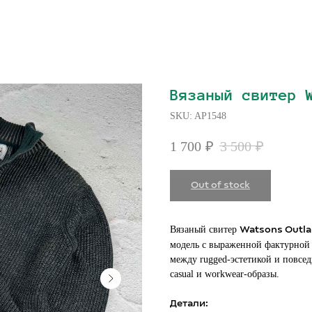
Вязаный свитер 
SKU:
AP1548
1 700
₽
3 500
₽
Out of stock
Вязаный свитер
Watsons Outla
модель с выраженной фактурной 
между rugged-эстетикой и повсе
casual и workwear-образы.
Детали: