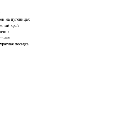
й
кой на пуговицах
жний край
тенок
ериал
уратная посадка