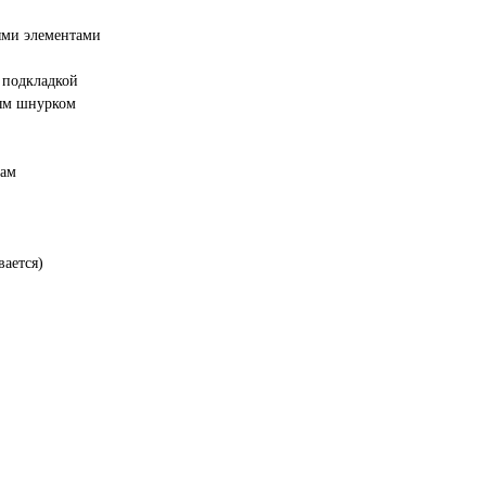
ыми элементами
й подкладкой
мым шнурком
кам
вается)