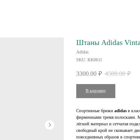
Штаны Adidas Vinta
Adidas
SKU:
KK0611
3300.00
₽
4500.00
₽
В корзину
Спортивные брюки
adidas
в клас
фирменными тремя полосками. М
лёгкий материал и сетчатая под
свободный крой не сковывает дв
повседневных образов в спортив