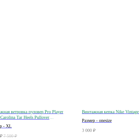
жная ветровка пуловер Pro Player
Винтажная кепка Nike Vintage
Carolina Tar Heels Pullover
Размер - onesize
reaker Vintage
р - XL
3 000
₽
7 500
₽
₽