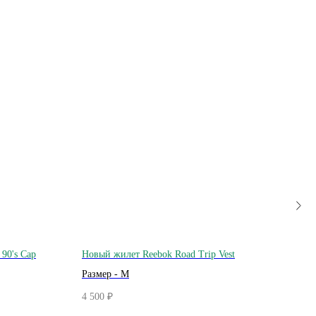
 90's Cap
Новый жилет Reebok Road Trip Vest
Футбо
Размер - M
Разм
4 500
2 500
₽