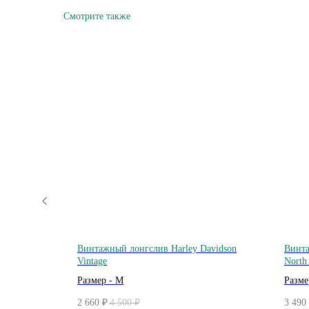
Смотрите также
USA Rio
Винтажный лонгслив Harley Davidson
Винта
Vintage
North 
Windb
Размер - M
Разме
2 660
4 500
3 490
₽
₽