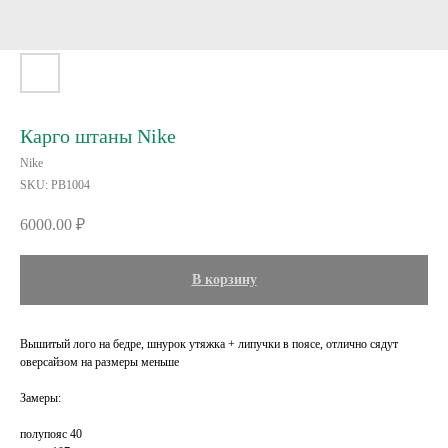
Карго штаны Nike
Nike
SKU:
PB1004
6000.00
₽
В корзину
Вышитый лого на бедре, шнурок утяжка + липучки в поясе, отлично сядут
оверсайзом на размеры меньше
Замеры:
полупояс 40