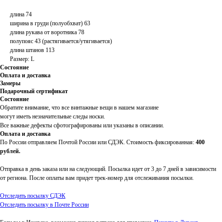
длина 74
ширина в груди (полуобхват) 63
длина рукава от воротника 78
полупояс 43 (растягивается/утягивается)
длина штанов 113
Размер: L
Состояние
Оплата и доставка
Замеры
Подарочный сертификат
Состояние
Обратите внимание, что все винтажные вещи в нашем магазине
могут иметь незначительные следы носки.
Все важные дефекты сфотографированы или указаны в описании.
Оплата и доставка
По России отправляем Почтой России или СДЭК. Стоимость фиксированная:
400
рублей.
Отправка в день заказа или на следующий. Посылка идет от 3 до 7 дней в зависимости
от региона. После оплаты вам придет трек-номер для отслеживания посылки.
Отследить посылку СДЭК
Отследить посылку в Почте России