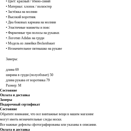
• Цвет: красный / тёмно-синий
• Материал: хлопок / полиэстер
• Застёжка на молнии
• Высокий воротник
• Два боковых кармана на молнии
• Эластичные манжеты и пояс
• Фирменные три полосы на рукавах
• Логотип Adidas на груди
• Модель из линейки Beckenbauer
• Незначительное пятнышко на рукаве
Замеры:
длина 69
ширина в груди (полуобхват) 50
длина рукава от воротника 79
Размер: M
Состояние
Оплата и доставка
Замеры
Подарочный сертификат
Состояние
Обратите внимание, что все винтажные вещи в нашем магазине
могут иметь незначительные следы носки.
Все важные дефекты сфотографированы или указаны в описании.
Оплата и доставка