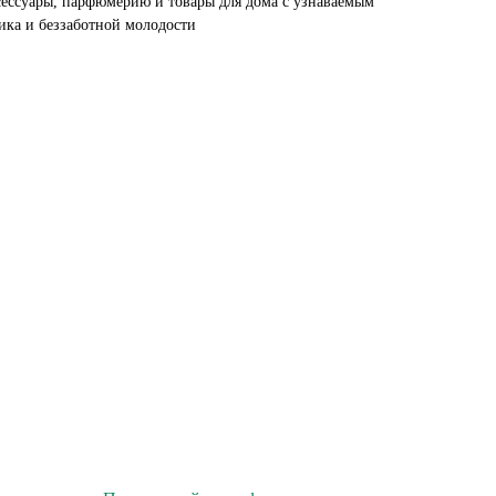
сессуары, парфюмерию и товары для дома с узнаваемым
ика и беззаботной молодости