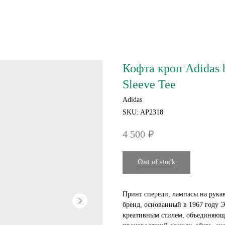
Кофта кроп Adidas b
Sleeve Tee
Adidas
SKU:
AP2318
4 500
₽
Out of stock
Принт спереди, лампасы на рукав
бренд, основанный в 1967 году 
креативным стилем, объединяющи