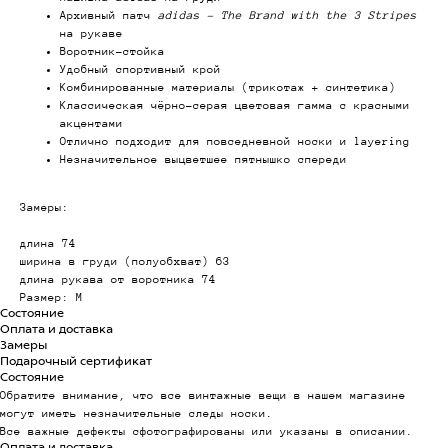
Архивный патч
adidas – The Brand with the 3 Stripes
на рукаве
Воротник-стойка
Удобный спортивный крой
Комбинированные материалы (трикотаж + синтетика)
Классическая чёрно-серая цветовая гамма с красными
акцентами
Отлично подходит для повседневной носки и layering
Незначительное выцветшее пятнышко спереди
Замеры:
длина 74
ширина в груди (полуобхват) 63
длина рукава от воротника 74
Размер: M
Состояние
Оплата и доставка
Замеры
Подарочный сертификат
Состояние
Обратите внимание, что все винтажные вещи в нашем магазине
могут иметь незначительные следы носки.
Все важные дефекты сфотографированы или указаны в описании.