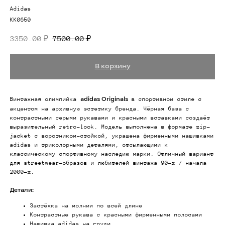
Adidas
KK0650
3350.00
7500.00
₽
₽
В корзину
Винтажная олимпийка
в спортивном стиле с
adidas Originals
акцентом на архивную эстетику бренда. Чёрная база с
контрастными серыми рукавами и красными вставками создаёт
выразительный retro-look. Модель выполнена в формате zip-
jacket с воротником-стойкой, украшена фирменными нашивками
adidas и триколорными деталями, отсылающими к
классическому спортивному наследию марки. Отличный вариант
для streetwear-образов и любителей винтажа 90-х / начала
2000-х.
Детали:
Застёжка на молнии по всей длине
Контрастные рукава с красными фирменными полосами
Нашивка adidas на груди