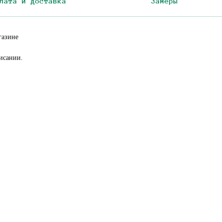
лата и доставка
Замеры
газине
исании.