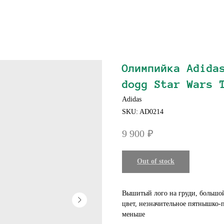
Олимпийка Adida
dogg Star Wars 
Adidas
SKU:
AD0214
9 900
₽
Out of stock
Вышитый лого на груди, большой
цвет, незначительное пятнышко-п
меньше