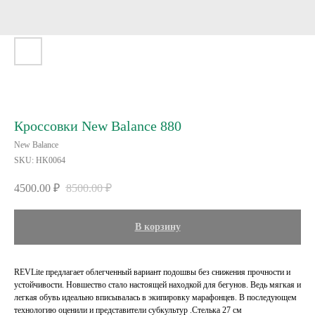
Кроссовки New Balance 880
New Balance
SKU:
HK0064
4500.00
₽
8500.00
₽
В корзину
REVLite предлагает облегченный вариант подошвы без снижения прочности и
устойчивости. Новшество стало настоящей находкой для бегунов. Ведь мягкая и
легкая обувь идеально вписывалась в экипировку марафонцев. В последующем
технологию оценили и представители субкультур .Cтелька 27 см