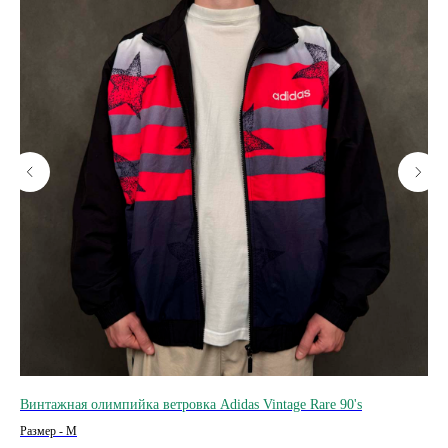
Винтажная олимпийка ветровка Adidas Vintage Rare 90's
Кеп
Sna
Размер - M