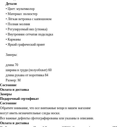
Детали
• Цвет: мультиколор
• Материал: полиэстер
• Лёгкая ветровка с капюшоном
• Полная молния
• Регулируемый низ (утяжка)
• Внутренняя сетчатая подкладка
• Карманы
• Яркий графический принт
Замеры:
длина 70
ширина в груди (полуобхват) 60
длина рукава от воротника 84
Размер: M
Состояние
Оплата и доставка
Замеры
Подарочный сертификат
Состояние
Обратите внимание, что все винтажные вещи в нашем магазине
могут иметь незначительные следы носки.
Все важные дефекты сфотографированы или указаны в описании.
Оплата и доставка