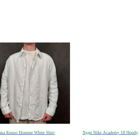
ка Kenzo Homme White Shirt
Худи Nike Academy 18 Hoody