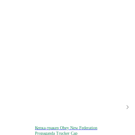
Кепка-тракер Obey New Federation
Новый
Propaganda Trucker Cap
puffe