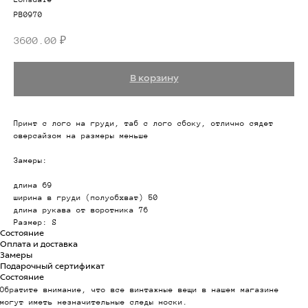
PB0970
3600.00
₽
В корзину
Принт с лого на груди, таб с лого сбоку, отлично сядет
оверсайзом на размеры меньше
Замеры:
длина 69
ширина в груди (полуобхват) 50
длина рукава от воротника 76
Размер: S
Состояние
Оплата и доставка
Замеры
Подарочный сертификат
Состояние
Обратите внимание, что все винтажные вещи в нашем магазине
могут иметь незначительные следы носки.