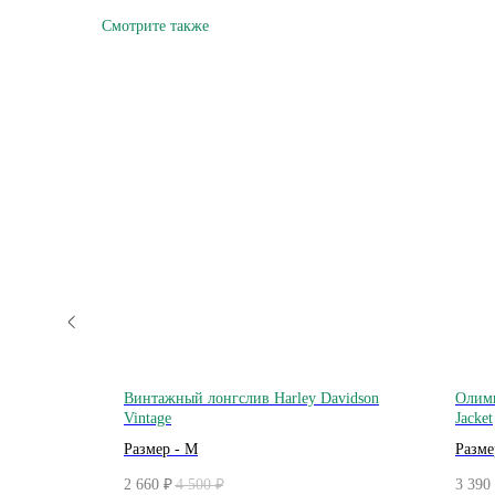
Смотрите также
acket
Винтажный лонгслив Harley Davidson
Олимп
Vintage
Jacket
Размер - M
Разме
2 660
4 500
3 390
₽
₽