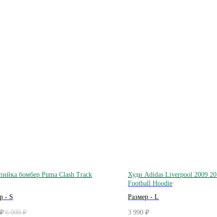
ийка бомбер Puma Clash Track
Худи Adidas Liverpool 2009 20
Football Hoodie
р - S
Размер - L
6 000
3 990
₽
₽
₽