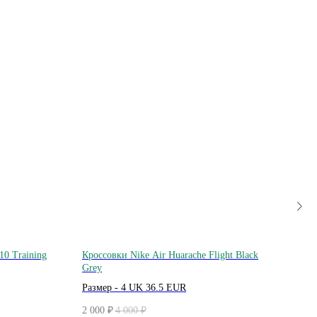
10 Training
Кроссовки Nike Air Huarache Flight Black
Винт
Grey
Разме
Размер - 4 UK 36.5 EUR
2 300
2 000
4 000
₽
₽