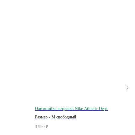
Олимпийка ветровка Nike Athletic Dept.
Винт
Размер - M свободный
Разме
3 990
2 000
₽