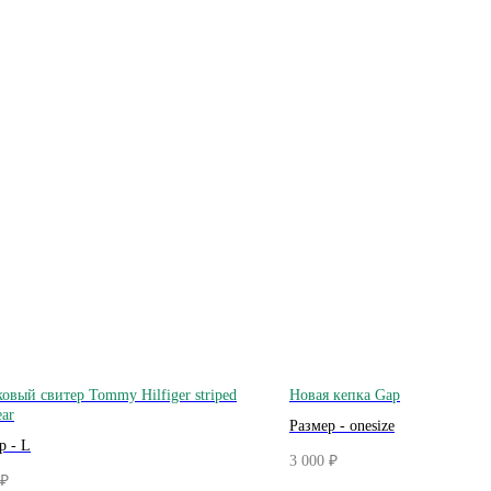
овый свитер Tommy Hilfiger striped
Новая кепка Gap
ear
Размер - onesize
р - L
3 000
₽
₽