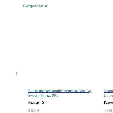
Смотрите также
inals
Винтажная олимпийка ветровка Nike Big
Хлопк
Swoosh Vintage 90's
knitw
Размер - S
Разме
5 500
4 600
₽