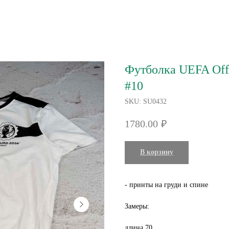
Футболка UEFA Offi
#10
SKU:
SU0432
1780.00
₽
В корзину
- принты на груди и спине
Замеры:
длина 70