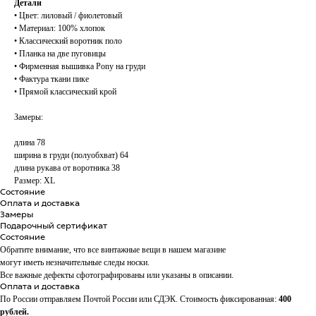
Детали
• Цвет: лиловый / фиолетовый
• Материал: 100% хлопок
• Классический воротник поло
• Планка на две пуговицы
• Фирменная вышивка Pony на груди
• Фактура ткани пике
• Прямой классический крой
Замеры:
длина 78
ширина в груди (полуобхват) 64
длина рукава от воротника 38
Размер: XL
Состояние
Оплата и доставка
Замеры
Подарочный сертификат
Состояние
Обратите внимание, что все винтажные вещи в нашем магазине
могут иметь незначительные следы носки.
Все важные дефекты сфотографированы или указаны в описании.
Оплата и доставка
По России отправляем Почтой России или СДЭК. Стоимость фиксированная:
400
рублей.