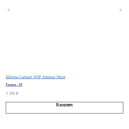
Шорты Carhartt WIP Johnson Short
Вин
Размер - M
Раз
3 500
7 5
₽
В корзину