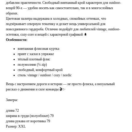
добавляя практичности. Свободный винтажный крой характерен для outdoor-
вещей 90-х — удобно носить как самостоятельно, так и в многослойных
образах.
Цветовая палитра выдержана в холодных, спокойных оттенках, что
подчёркивает северную тематику и делает вещь универсальной для
повседневного гардероба. Отлично подойдёт для любителей vintage, outdoor-
эстетики, cozy-core и вещей с характерной графикой 🌲
Особенности:
винтажная флисовая куртка
принт с хаски в упряжке
тёплый плотный флис
полумолния (¼ zip)
свободный, комфортный крой
стиль: vintage / outdoor / cozy / nordic
Вещь с настроением дороги и истории — не просто флиска, а визуальный
рассказ о движении и силе команды 🎬✨
Замеры:
длина 72
ширина в груди (полуобхват) 79
длина рукава от воротника 79
Размер: XXL