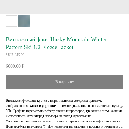
Винтажный флис Husky Mountain Winter
Pattern Ski 1/2 Fleece Jacket
SKU:
AP2061
6000.00
₽
В корзину
Винтажная флисовая куртка с выразительным северным принтом,
изображающим
хаски в упряжке
— символ движения, выносливости и пути 🛷
🐕‍🦺❄️ Графика передаёт атмосферу снежных просторов, где важны ритм, команда
и способность идти вперёд несмотря на холод и расстояние.
Флис мягкий, плотный и тёплый, хорошо сохраняет тепло и комфортен в носке.
Полузастёжка на молнии (¼ zip) позволяет регулировать посадку и температуру,