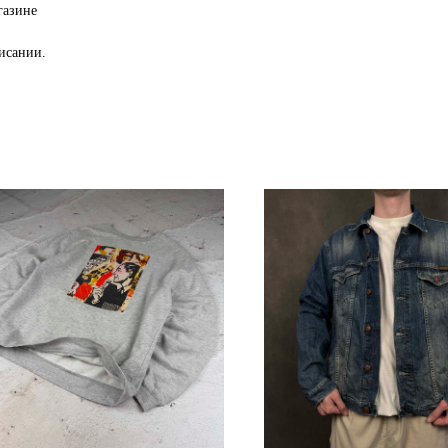
газине
исании.