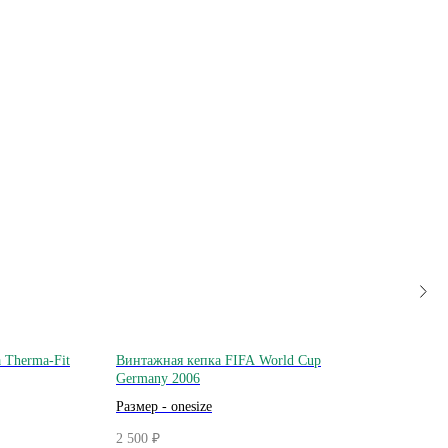
a Therma-Fit
Винтажная кепка FIFA World Cup
Винта
Germany 2006
Vinta
Размер - onesize
Разм
2 500
7 500
₽