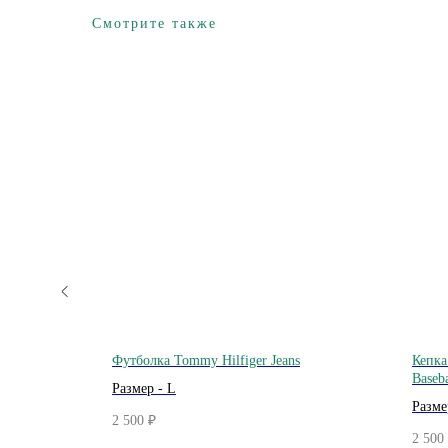
Смотрите также
versity of
Футболка Tommy Hilfiger Jeans
Кепка
 1990's
Baseba
Размер - L
Размер
2 500
₽
2 500