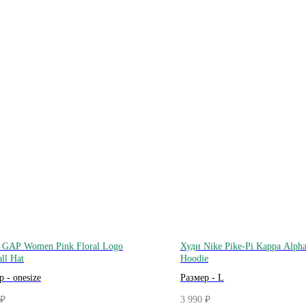
 GAP Women Pink Floral Logo
Худи Nike Pike-Pi Kappa Alph
ll Hat
Hoodie
 - onesize
Размер - L
3 990
₽
₽