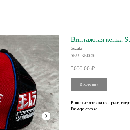
Винтажная кепка Su
Suzuki
SKU:
KK0636
3000.00
₽
В корзину
Вышитые лого на козырьке, спере
Размер: onesize