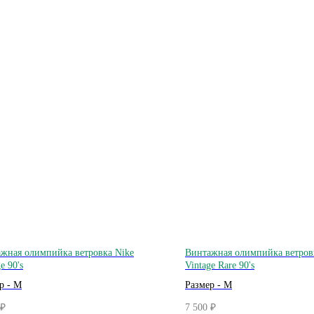
жная олимпийка ветровка Nike
Винтажная олимпийка ветров
e 90's
Vintage Rare 90's
р - M
Размер - M
7 500
₽
₽