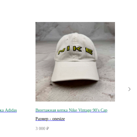
ка Adidas
Винтажная кепка Nike Vintage 90's Cap
Винт
Track
Размер - onesize
Разме
3 000
₽
6 600