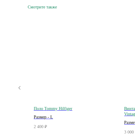
Смотрите также
ge
Поло Tommy Hilfiger
Винта
Vintag
Размер - L
Разме
2 400
₽
3 000